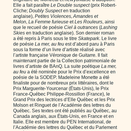
Elle a fait paraître
Le Double suspect
(prix Robert-
Cliche;
Doubly Suspect
en traduction
anglaise),
Petites Violences, Amandes et
Melon
,
La Femme furieuse
et
Les Rouleurs
, ainsi
que le recueil de poésie
Ciel à outrances
(
Lashing
Skies
en traduction anglaise). Son dernier roman
a été repris à Paris sous le titre
Skatepark
. Le livre
de poésie
La mer, au feu
est d’abord paru à Paris
sous la forme d’un livre d’artiste réalisé avec
l’artiste française Véronique de Guitarre. Il fait
maintenant partie de la Collection patrimoniale de
livres d’artiste de BAnQ.
La suite poétique
La mer,
au feu
a été nominée pour le Prix d’excellence en
poésie de la SODEP. Madeleine Monette a été
finaliste pour de nombreux prix littéraires, dont le
Prix Marguerite-Yourcenar (États-Unis), le Prix
France-Québec Philippe-Rossillon (France), le
Grand Prix des lectrices d’Elle Québec et les Prix
Molson et Ringuet de l’Académie des lettres du
Québec. Ses textes ont été publiés au Québec, au
Canada anglais, aux États-Unis, en France et en
Italie. Elle est membre du PEN International, de
l’Académie des lettres du Québec et du Parlement