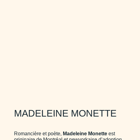
MADELEINE MONETTE
Romancière et poète,
Madeleine Monette
est
originaire de Montréal et newyorkaise d’adoption.