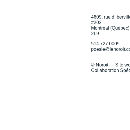
4609, rue d’Ibervill
#202
Montréal (Québec)
2L9
514.727.0005
poesie@lenoroit.
© Noroît — Site w
Collaboration Spéc