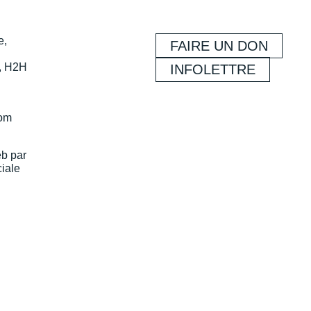
e,
FAIRE UN DON
, H2H
INFOLETTRE
com
eb par
iale