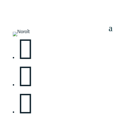


