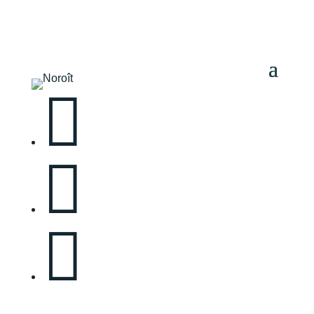


