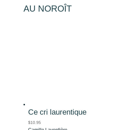
AU NOROÎT
Ce cri laurentique
$
10.95
Camille Laverdière