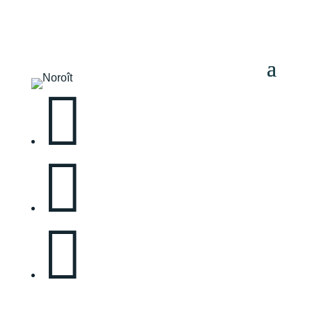


