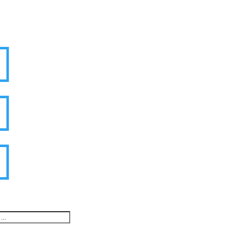


