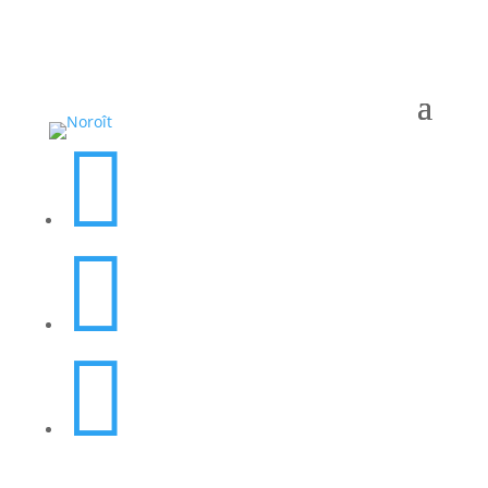


