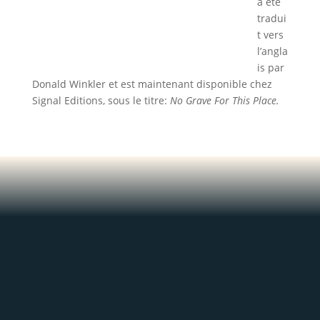
a été
tradui
t vers
l’angla
is par
Donald Winkler et est maintenant disponible chez
Signal Editions, sous le titre:
No Grave For This Place.