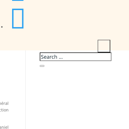

néral
ction
aniel