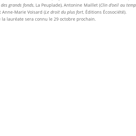
é des grands fonds
, La Peuplade), Antonine Maillet (
Clin d’oeil au temp
t Anne-Marie Voisard (
Le droit du plus fort
, Éditio
ns Écosociété).
la lauréate sera connu le 29 octobre prochain.