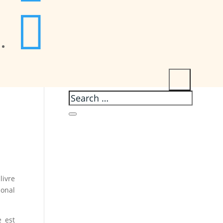

livre
ional
e est