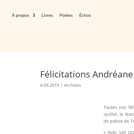
À propos
Livres
Poètes
Échos
Félicitations Andréane
4.09.2019
|
Archives
Toutes nos fél
«Juillet, le No
de poésie de Tr
« Avec son re