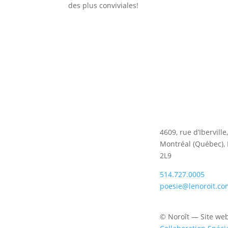
des plus conviviales!
4609, rue d’Iberville
Montréal (Québec),
2L9
514.727.0005
poesie@lenoroit.co
© Noroît — Site we