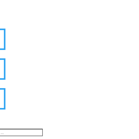


