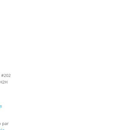
, #202
 H2H
m
b par