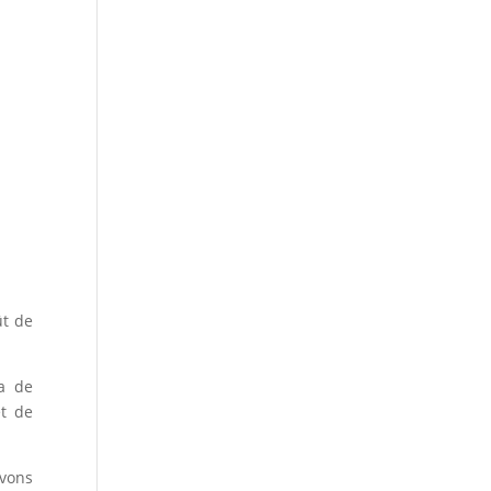
ût de
ra de
et de
uvons